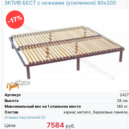
ЭКТИВ БЕСТ с ножками (усиленное) 90х200
-17%
Артикул
2427
Высота
28
см.
Максимальный вес на 1 спальное место
180
кг.
Состав
каркас металл, березовые ламели,
Отзывы покупателей
(3)
7584
Цена
руб.