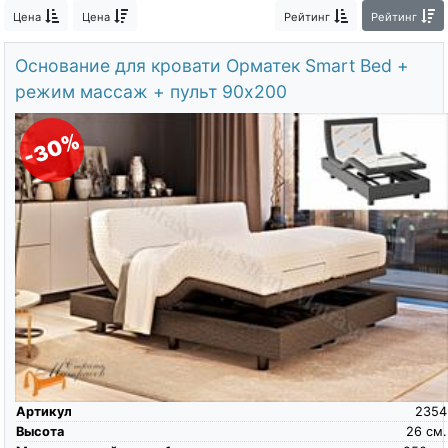
О компании
Цена
Цена
Рейтинг
Рейтинг
Контакты
Основание для кровати Орматек Smart Bed +
режим массаж + пульт 90х200
Доставка по городу
-30%
Артикул
2354
Высота
26
см.