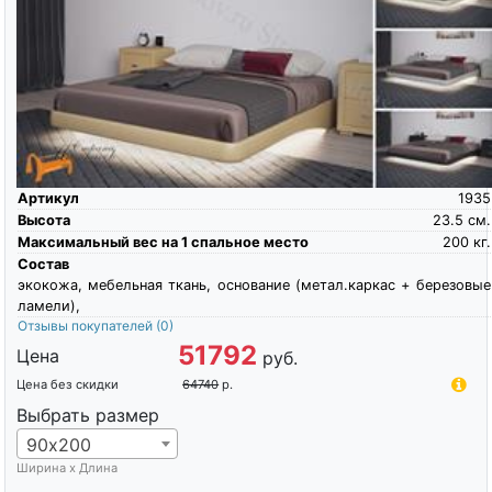
Артикул
1935
Высота
23.5
см.
Максимальный вес на 1 спальное место
200
кг.
Состав
экокожа, мебельная ткань, основание (метал.каркас + березовые
ламели),
Отзывы покупателей
(0)
51792
Цена
руб.
Цена без скидки
64740
р.
Выбрать размер
90х200
Ширина х Длина