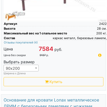
Артикул
2422
Высота
28
см.
Максимальный вес на 1 спальное место
200
кг.
Состав
каркас металл, березовые ламели,
Отзывы покупателей
(4)
7584
Цена
руб.
Цена без скидки
9137
р.
Выбрать размер
90х200
Ширина х Длина
Купить
Основание для кровати Lonax металлическое
ДРИМ с березовыми ламелями с ножками