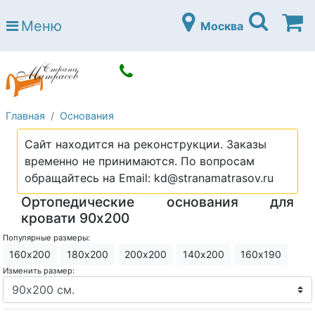
Страна матрасов
Меню
Москва
Open submenu (Матрасы)
Матрасы
Open submenu (Кровати)
Кровати
Open submenu (Аксессуары)
Аксессуары
Главная
Основания
Open submenu (Диваны)
Диваны
Сайт находится на реконструкции. Заказы
Open submenu (Постельное белье)
Постельное белье
временно не принимаются. По вопросам
Open submenu (Мебель)
обращайтесь на Email: kd@stranamatrasov.ru
Мебель
Ортопедические основания для
Open submenu (Основания)
Основания
кровати 90х200
Open submenu (Детские матрасы)
Детские матрасы
Популярные размеры:
160х200
180х200
200х200
140х200
160х190
Open submenu (Детские кровати)
Детские кровати
Изменить размер:
Open submenu (Шкафы)
Шкафы