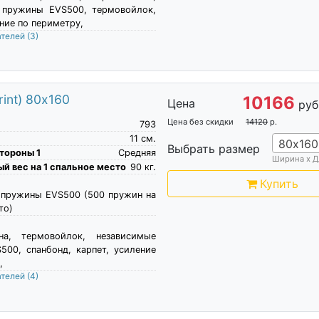
 пружины EVS500, термовойлок,
ение по периметру,
ателей
(3)
int) 80х160
10166
Цена
руб
Цена без скидки
14120
р.
793
11
см.
80х160
Выбрать размер
тороны 1
Средняя
Ширина х Д
й вес на 1 спальное место
90
кг.
Купить
 пружины EVS500 (500 пружин на
то)
на, термовойлок, независимые
00, спанбонд, карпет, усиление
,
ателей
(4)