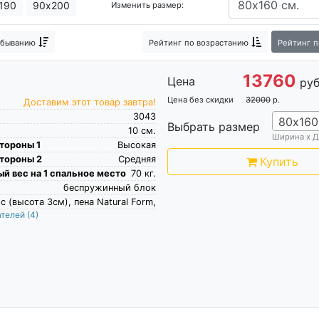
190
90х200
Изменить размер:
трасы
Модульная система детских кроватей ОТТО из дерева
убыванию
Рейтинг
по возрастанию
Рейтинг
п
s (Орматек)
О компании (фабрике) Орматек
13760
Цена
руб
Цена без скидки
32000
р.
Доставим этот товар завтра!
3043
80х160
Выбрать размер
10
см.
Ширина х Д
тороны 1
Высокая
тороны 2
Средняя
Купить
й вес на 1 спальное место
70
кг.
беспружинный блок
с (высота 3см), пена Natural Form,
ателей
(4)