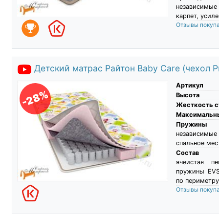
независимые
карпет, усил
Отзывы покуп
Детский матрас Райтон Baby Care (чехол Pr
Артикул
-28%
Высота
Жесткость с
Максимальны
Пружины
независимые
спальное мес
Состав
ячеистая пе
пружины EVS5
по периметру
Отзывы покуп