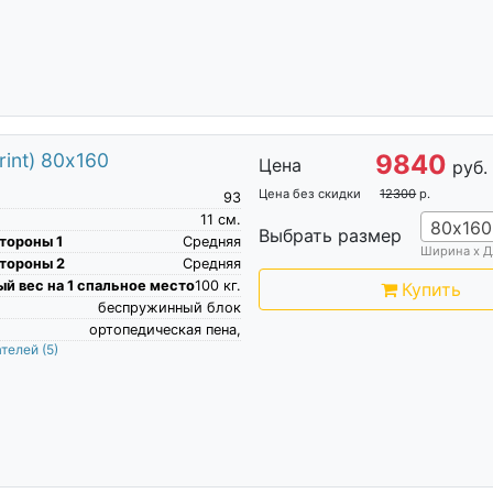
int) 80х160
9840
Цена
руб.
Цена без скидки
12300
р.
93
11
см.
80х160
Выбрать размер
тороны 1
Средняя
Ширина х Д
тороны 2
Средняя
й вес на 1 спальное место
100
кг.
Купить
беспружинный блок
ортопедическая пена,
ателей
(5)