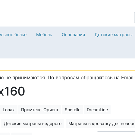
льное белье
Мебель
Основания
Детские матрасы
о не принимаются. По вопросам обращайтесь на Email: 
х160
Lonax
Промтекс-Ориент
Sontelle
DreamLine
Детские матрасы недорого
Матрасы в кроватку для ново
 детские матрасы бывают!
Детские и подростковые кровати,