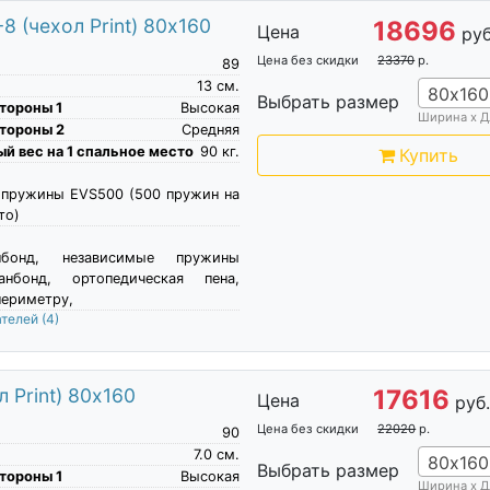
 (чехол Print) 80х160
18696
Цена
руб
Цена без скидки
23370
р.
89
13
см.
80х160
Выбрать размер
тороны 1
Высокая
Ширина х Д
тороны 2
Средняя
й вес на 1 спальное место
90
кг.
Купить
 пружины EVS500 (500 пружин на
то)
нбонд, независимые пружины
анбонд, ортопедическая пена,
периметру,
ателей
(4)
 Print) 80х160
17616
Цена
руб
Цена без скидки
22020
р.
90
7.0
см.
80х160
Выбрать размер
тороны 1
Высокая
Ширина х Д