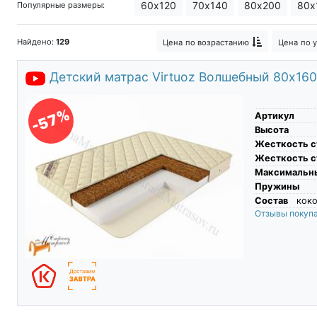
60х120
70х140
80х200
80х
Популярные размеры:
Беспружинные ортопедические ма
Найдено:
129
Цена
по возрастанию
Цена
по 
Наполнители детских матрасов Kid
Детский матрас Virtuoz Волшебный 80х160
-57%
Артикул
Высота
Жесткость с
Жесткость с
Максимальны
Пружины
Состав
коко
Отзывы покуп