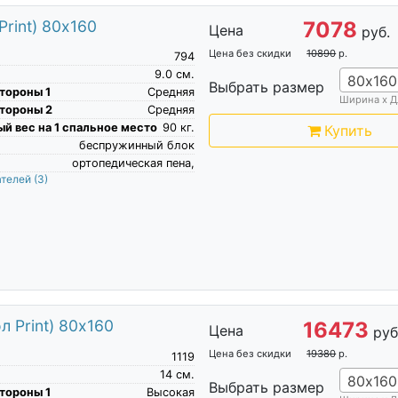
rint) 80х160
7078
Цена
руб.
Цена без скидки
10890
р.
794
9.0
см.
80х160
Выбрать размер
тороны 1
Средняя
Ширина х Д
тороны 2
Средняя
й вес на 1 спальное место
90
кг.
Купить
беспружинный блок
ортопедическая пена,
ателей
(3)
 Print) 80х160
16473
Цена
руб
Цена без скидки
19380
р.
1119
14
см.
80х160
Выбрать размер
тороны 1
Высокая