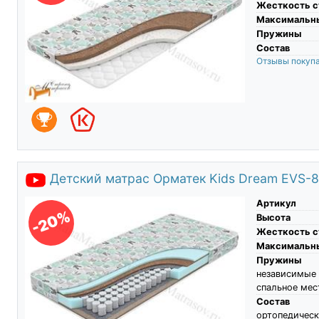
Жесткость с
Максимальны
Пружины
Состав
Отзывы покуп
Детский матрас Орматек Kids Dream EVS-8 
Артикул
-20%
Высота
Жесткость с
Максимальны
Пружины
независимые
спальное мес
Состав
ортопедичес