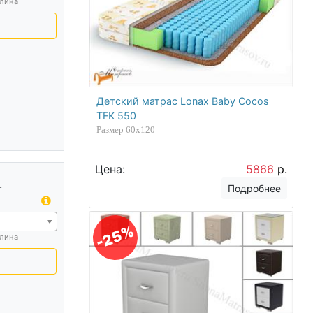
лина
Детский матрас Lonax Baby Cocos
TFK 550
Размер 60х120
Цена:
5866
р.
.
Подробнее
-25%
лина