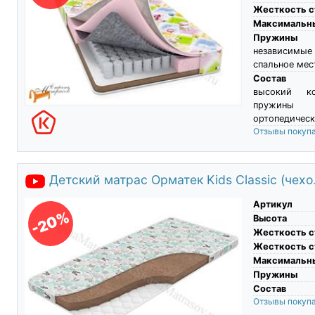
Жесткость с
Максимальны
Пружины
независимые
спальное мес
Состав
высокий ко
пружины 
ортопедическ
Отзывы покуп
Детский матрас Орматек Kids Classic (чехол
Артикул
-20%
Высота
Жесткость с
Жесткость с
Максимальны
Пружины
Состав
Отзывы покуп