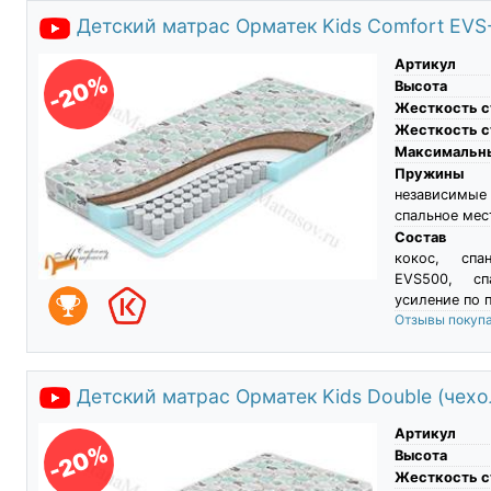
Детский матрас Орматек Kids Comfort EVS-8
Артикул
-20%
Высота
Жесткость с
Жесткость с
Максимальны
Пружины
независимые
спальное мес
Состав
кокос, спа
EVS500, сп
усиление по 
Отзывы покуп
Детский матрас Орматек Kids Double (чехол
Артикул
-20%
Высота
Жесткость с