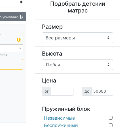
Подобрать детский
Чехлы для детских матрасов Орматек
матрас
о убыванию
Размер
.
Высота
лина
Цена
от
до
Пружинный блок
Независимые
Беспружинный