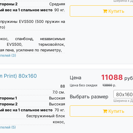
Ширина х Д
тороны 2
Средняя
й вес на 1 спальное место
90
кг.
Купить
 пружины EVS500 (500 пружин на
то)
кос, спанбонд, независимые
EVS500, термовойлок,
ая пена, усиление по периметру,
ателей
(3)
 Print) 80х160
11088
Цена
руб
Цена без скидки
13860
р.
88
7.0
см.
80х160
Выбрать размер
тороны 1
Высокая
Ширина х Д
тороны 2
Высокая
й вес на 1 спальное место
70
кг.
Купить
беспружинный блок
кокос,
ателей
(5)