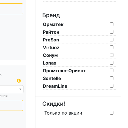
Бренд
Орматек
Райтон
ProSon
Virtuoz
Сонум
Lonax
Промтекс-Ориент
.
Sontelle
DreamLine
лина
Скидки!
Только по акции