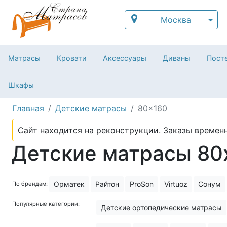
Москва
Матрасы
Кровати
Аксессуары
Диваны
Посте
Шкафы
Главная
Детские матрасы
80x160
Сайт находится на реконструкции. Заказы временн
Детские матрасы 80
Орматек
Райтон
ProSon
Virtuoz
Сонум
По брендам:
Популярные категории:
Детские ортопедические матрасы
Совет по Детским матрасам, какие