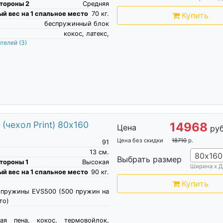
тороны 2
Средняя
й вес на 1 спальное место
70
кг.
Купить
беспружинный блок
кокос, латекс,
ателей
(3)
(чехол Print) 80х160
14968
Цена
руб
Цена без скидки
18710
р.
91
13
см.
80х160
Выбрать размер
тороны 1
Высокая
Ширина х Д
й вес на 1 спальное место
90
кг.
Купить
 пружины EVS500 (500 пружин на
то)
кая пена, кокос, термовойлок,