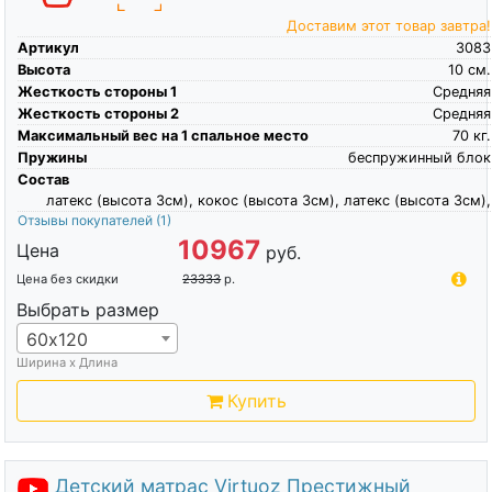
Доставим этот товар завтра!
Артикул
3083
Высота
10
см.
Жесткость стороны 1
Средняя
Жесткость стороны 2
Средняя
Максимальный вес на 1 спальное место
70
кг.
Пружины
беспружинный блок
Состав
латекс (высота 3см), кокос (высота 3см), латекс (высота 3см),
Отзывы покупателей
(1)
10967
Цена
руб.
Цена без скидки
23333
р.
Выбрать размер
60х120
Ширина х Длина
Купить
Детский матрас Virtuoz Престижный