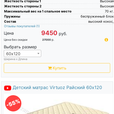
Жесткость стороны 1
Высокая
Жесткость стороны 2
Высокая
Максимальный вес на 1 спальное место
70
кг.
Пружины
беспружинный блок
Состав
высокий кокос,
Отзывы покупателей
(1)
9450
Цена
руб.
Цена без скидки
27000
р.
Выбрать размер
60х120
Ширина х Длина
Купить
Детский матрас Virtuoz Райский 60х120
-55%