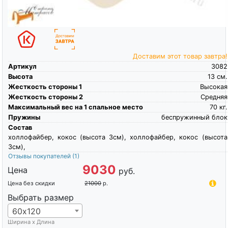
Доставим этот товар завтра!
Артикул
3082
Высота
13
см.
Жесткость стороны 1
Высокая
Жесткость стороны 2
Средняя
Максимальный вес на 1 спальное место
70
кг.
Пружины
беспружинный блок
Состав
холлофайбер, кокос (высота 3см), холлофайбер, кокос (высота
3см),
Отзывы покупателей
(1)
9030
Цена
руб.
Цена без скидки
21000
р.
Выбрать размер
60х120
Ширина х Длина