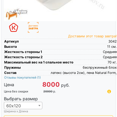
Доставим этот товар завтра!
Артикул
3042
Высота
11
см.
Жесткость стороны 1
Средняя
Жесткость стороны 2
Средняя
Максимальный вес на 1 спальное место
70
кг.
Пружины
беспружинный блок
Состав
латекс (высота 2см), пена Natural Form,
Отзывы покупателей
(1)
8000
Цена
руб.
Цена без скидки
20000
р.
Выбрать размер
60х120
Ширина х Длина