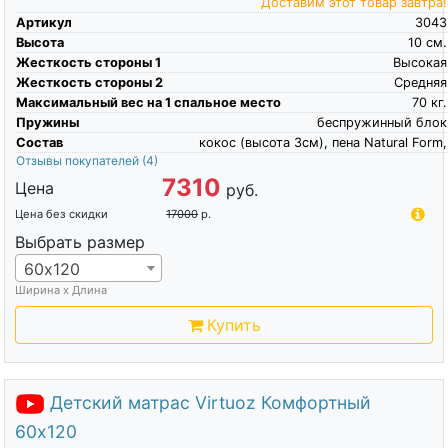
Доставим этот товар завтра!
Артикул
3043
Высота
10
см.
Жесткость стороны 1
Высокая
Жесткость стороны 2
Средняя
Максимальный вес на 1 спальное место
70
кг.
Пружины
беспружинный блок
Состав
кокос (высота 3см), пена Natural Form,
Отзывы покупателей
(4)
7310
Цена
руб.
Цена без скидки
17000
р.
Выбрать размер
60х120
Ширина х Длина
Купить
Детский матрас Virtuoz Комфортный
60х120