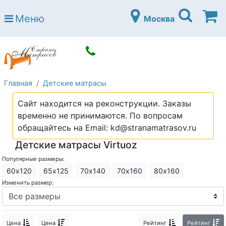
Страна матрасов
Меню
Москва
Open submenu (Матрасы)
Матрасы
Open submenu (Кровати)
Кровати
Open submenu (Аксессуары)
Аксессуары
Главная
Детские матрасы
Open submenu (Диваны)
Диваны
Сайт находится на реконструкции. Заказы
Open submenu (Постельное белье)
Постельное белье
временно не принимаются. По вопросам
Open submenu (Мебель)
обращайтесь на Email: kd@stranamatrasov.ru
Мебель
Детские матрасы Virtuoz
Open submenu (Основания)
Основания
Популярные размеры:
Open submenu (Детские матрасы)
Детские матрасы
60х120
65х125
70х140
70х160
80х160
Изменить размер:
Open submenu (Детские кровати)
Детские кровати
Open submenu (Шкафы)
Шкафы
Цена
Цена
Рейтинг
Рейтинг