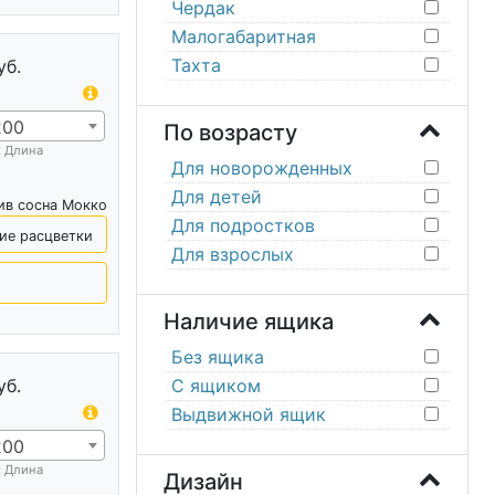
Чердак
Малогабаритная
Тахта
уб.
200
По возрасту
х Длина
Для новорожденных
Для детей
ив сосна Мокко
Для подростков
ие расцветки
Для взрослых
Наличие ящика
Без ящика
С ящиком
уб.
Выдвижной ящик
200
х Длина
Дизайн