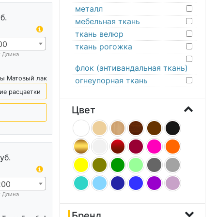
металл
б.
мебельная ткань
ткань велюр
00
ткань рогожка
х Длина
флок (антивандальная ткань)
ны Матовый лак
огнеупорная ткань
ие расцветки
Цвет
уб.
200
х Длина
Бренд