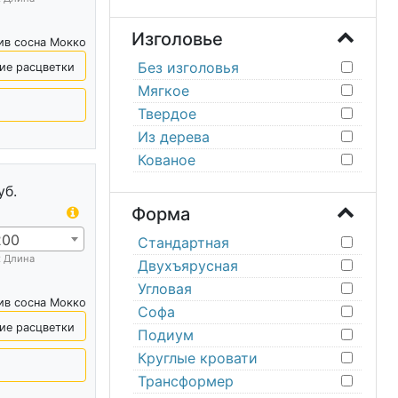
Изголовье
ив сосна Мокко
Без изголовья
ие расцветки
Мягкое
Твердое
Из дерева
Кованое
уб.
Форма
200
Стандартная
х Длина
Двухъярусная
Угловая
ив сосна Мокко
Софа
ие расцветки
Подиум
Круглые кровати
Трансформер