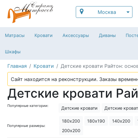
Москва
Матрасы
Кровати
Аксессуары
Диваны
Посте
Шкафы
Главная
Кровати
Детские кровати Райтон: осно
Сайт находится на реконструкции. Заказы временн
Детские кровати Рай
Популярные категории:
Детские кровати
Детские кроват
Детские кровати от года
Детские
180х200
180х190
140х200
Популярные размеры:
Кровати с рабочей зоной для подро
200х200