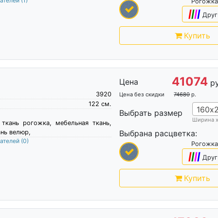
пателей
(1)
Рогожка
|
|
|
|
Друг
Купить
41074
Цена
р
3920
Цена без скидки
74680
р.
122
см.
160х
Выбрать размер
Ширина 
 ткань рогожка, мебельная ткань,
нь велюр,
Выбрана расцветка:
пателей
(0)
Рогожка
|
|
|
|
Друг
Купить