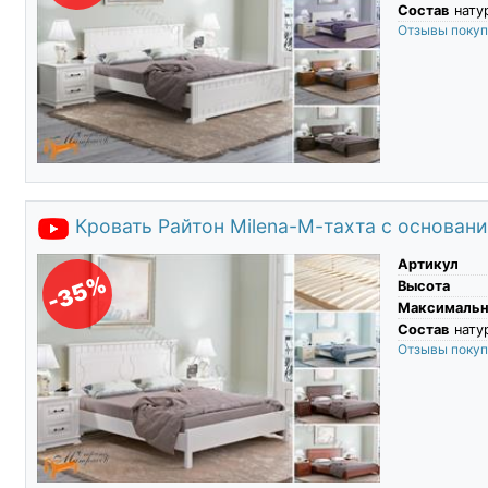
Состав
нату
Отзывы поку
Кровать Райтон Milena-М-тахта с основан
Артикул
-35%
Высота
Максимальны
Состав
нату
Отзывы поку