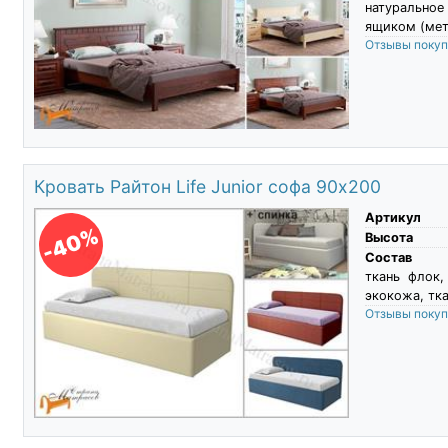
натурально
ящиком (мет
Отзывы поку
Кровать Райтон Life Junior софа 90х200
Артикул
-40%
Высота
Состав
ткань флок,
экокожа, тка
Отзывы поку