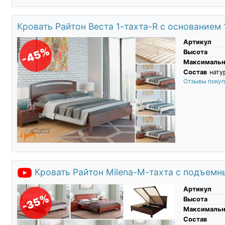
Кровать Райтон Веста 1-тахта-R с основанием
Артикул
-45%
Высота
Максимальны
Состав
нату
Отзывы поку
Кровать Райтон Milena-М-тахта с подъем
Артикул
-35%
Высота
Максимальны
Состав