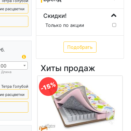
 Тетра Голубой
ие расцветки
Скидки!
Только по акции
уб.
200
Хиты продаж
х Длина
-15%
 Тетра Голубой
ие расцветки