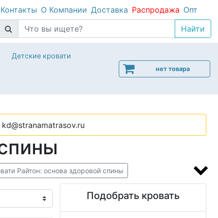
Контакты
О Компании
Доставка
Распродажа
Опт
Детские кровати
нет товара
kd@stranamatrasov.ru
 спины
вати Райтон: основа здоровой спины
и от 5 лет
Кровати для подростка мальчика
Подобрать кровать
ортиками от 3 лет
Лучшие детские кроватки