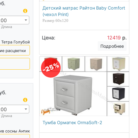
уб.
Детский матрас Райтон Baby Comfort
(чехол Print)
200
Размер 60х120
х Длина
Цена:
12419
р.
 Тетра Голубой
Подробнее
ие расцветки
-25%
уб.
200
х Длина
Тумба Орматек OrmaSoft-2
ив сосны Антик