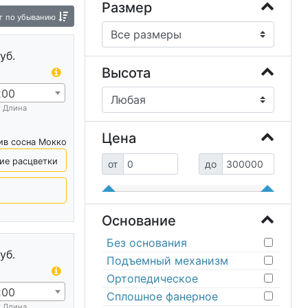
Большие детские кроватки
Размер
г
по убыванию
ухъярусные кровати
Детские мягкие кровати
уб.
Высота
200
х Длина
Цена
ив сосна Мокко
ие расцветки
от
до
Основание
Без основания
уб.
Подъемный механизм
Ортопедическое
200
Сплошное фанерное
х Длина