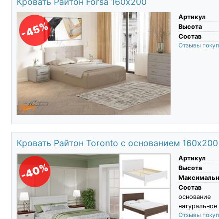
Кровать Райтон Forsa 160х200
Артикул
-45%
Высота
Состав
Отзывы поку
Кровать Райтон Toronto с основанием 160х200
Артикул
-40%
Высота
Максимальны
Состав
основание 
натуральное 
Отзывы поку