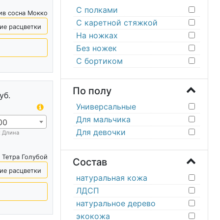
С полками
ив сосна Мокко
С каретной стяжкой
ие расцветки
На ножках
Без ножек
С бортиком
По полу
уб.
Универсальные
Для мальчика
00
Для девочки
х Длина
 Тетра Голубой
Состав
ие расцветки
натуральная кожа
ЛДСП
натуральное дерево
экокожа