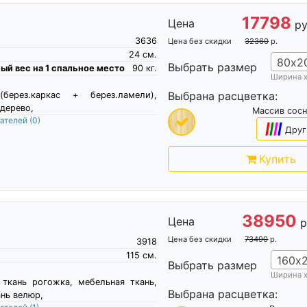
17798
Цена
ру
3636
Цена без скидки
32360
р.
24
см.
80х2
Выбрать размер
й вес на 1 спальное место
90
кг.
Ширина 
Выбрана расцветка:
(берез.каркас + берез.ламели),
дерево,
Массив сос
пателей
(0)
|
|
|
|
Друг
Купить
38950
Цена
р
Цена без скидки
73490
р.
3918
115
см.
160х
Выбрать размер
Ширина 
 ткань рогожка, мебельная ткань,
Выбрана расцветка:
нь велюр,