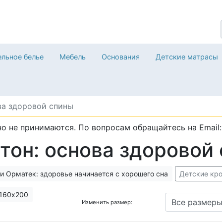
льное белье
Мебель
Основания
Детские матрасы
ва здоровой спины
о не принимаются. По вопросам обращайтесь на Email: 
тон: основа здоровой
и Орматек: здоровье начинается с хорошего сна
Детские кро
 кровати от 2 лет
Детские кровати от 3 лет
Детские кроват
160х200
Изменить размер:
стка
Кровати трансформеры детские
Детские кровати с б