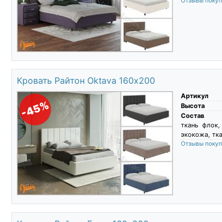
Отзывы поку
Кровать Райтон Oktava 160х200
Артикул
-45%
Высота
Состав
ткань флок,
экокожа, тка
Отзывы поку