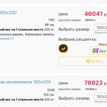
 160х200
46041
Цена
р
1761
Цена без скидки
83710
р.
88
см.
160х
Выбрать размер
й вес на 1 спальное место
200
кг.
Ширина 
ральное дерево, березовые ламели,
пателей
(1)
Выбрана расцветка:
Масс
|
|
|
|
Друг
Купить
ным механизмом 160х200
78923
Цена
р
Цена без скидки
121420
р.
3240
100
см.
160х
Выбрать размер
й вес на 1 спальное место
200
кг.
Ширина 