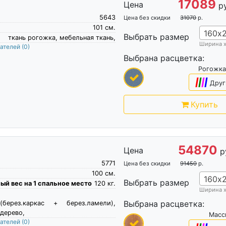
17089
Цена
р
5643
Цена без скидки
31070
р.
101
см.
160х
Выбрать размер
ткань рогожка, мебельная ткань,
Ширина 
пателей
(0)
Выбрана расцветка:
Рогожка
|
|
|
|
Друг
Купить
54870
Цена
р
5771
Цена без скидки
91450
р.
100
см.
160х
Выбрать размер
й вес на 1 спальное место
120
кг.
Ширина 
Выбрана расцветка:
(берез.каркас + берез.ламели),
дерево,
Масс
пателей
(0)