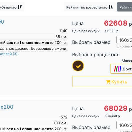
Овальные детские кроватки
Детские кроватки качалки
 убыванию
Рейтинг
по возрастанию
Рейтин
 кровати с ящиками
Кровати для двоих детей
Детские дв
00
62608
Цена
остка девочки
р
1140
Цена без скидки
96320
р.
88
см.
160х
Выбрать размер
й вес на 1 спальное место
200
кг.
Ширина 
ральное дерево, березовые ламели,
пателей
(3)
Выбрана расцветка:
Масс
|
|
|
|
Друг
Купить
0х200
68029
Цена
р
Цена без скидки
104660
р.
1572
100
см.
160х
Выбрать размер
й вес на 1 спальное место
200
кг.
Ширина 