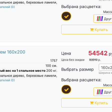
ральное дерево, березовые ламели,
Выбрана расцветка:
пателей
(0)
Масс
|
|
|
|
Друг
Купить
ием 160х200
54542
Цена
р
Цена без скидки
83910
р.
1757
100
см.
160х
Выбрать размер
й вес на 1 спальное место
200
кг.
Ширина 
ральное дерево, березовые ламели,
Выбрана расцветка:
пателей
(0)
Масс
|
|
|
|
Друг
Купить