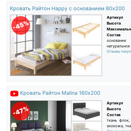
Кровать Райтон Happy с основанием 80х200
Артикул
-45%
Высота
Максимальны
Состав
основание 
натуральное 
Отзывы поку
Кровать Райтон Malina 160х200
Артикул
-47%
Высота
Состав
ткань флок,
экокожа, тка