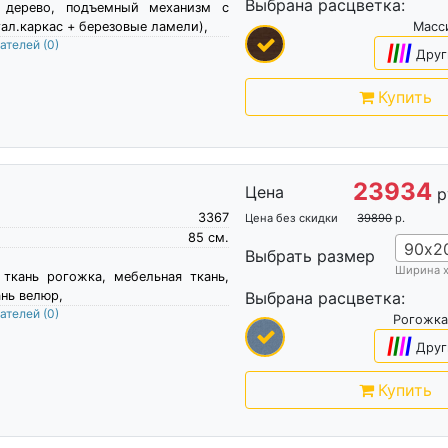
Выбрана расцветка:
е дерево, подъемный механизм с
ал.каркас + березовые ламели),
Масс
пателей
(0)
|
|
|
|
Друг
Купить
23934
Цена
р
3367
Цена без скидки
39890
р.
85
см.
90х2
Выбрать размер
Ширина 
 ткань рогожка, мебельная ткань,
нь велюр,
Выбрана расцветка:
пателей
(0)
Рогожка
|
|
|
|
Друг
Купить