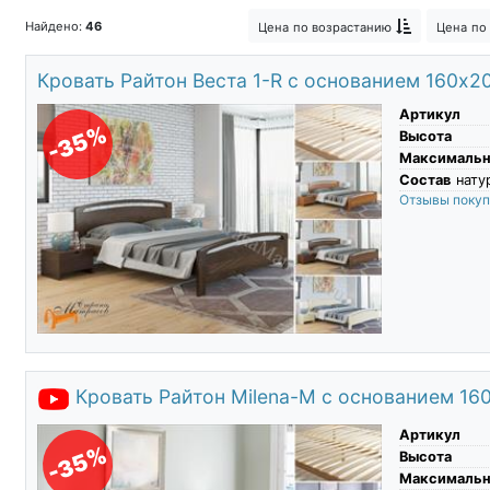
Овальные кроватки трансформеры
Найдено:
46
Цена
по возрастанию
Цена
по
Детские кровати чердак
Детские
Кровать Райтон Веста 1-R с основанием 160х2
Кровать буква
Кровати для подр
Артикул
-35%
Высота
Максимальны
Состав
нату
Отзывы поку
Кровать Райтон Milena-М с основанием 16
Артикул
-35%
Высота
Максимальны