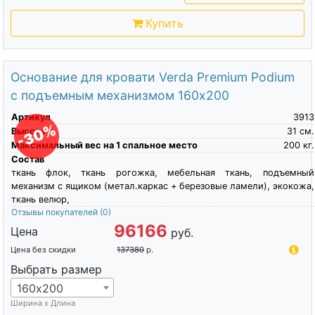
Купить
Основание для кровати Verda Premium Podium
с подъемным механизмом 160х200
Артикул
3913
-30%
Высота
31
см.
Максимальный вес на 1 спальное место
200
кг.
Состав
ткань флок, ткань рогожка, мебельная ткань, подъемный
механизм с ящиком (метал.каркас + березовые ламели), экокожа,
ткань велюр,
Отзывы покупателей
(0)
96166
Цена
руб.
Цена без скидки
137380
р.
Выбрать размер
160х200
Ширина х Длина