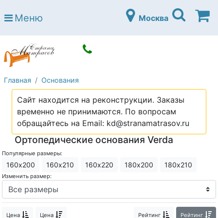
Страна матрасов
Меню
Москва
Open submenu (Матрасы)
Матрасы
Open submenu (Кровати)
Кровати
Open submenu (Аксессуары)
Аксессуары
Главная
Основания
Open submenu (Диваны)
Диваны
Сайт находится на реконструкции. Заказы
Open submenu (Постельное белье)
Постельное белье
временно не принимаются. По вопросам
Open submenu (Мебель)
обращайтесь на Email: kd@stranamatrasov.ru
Мебель
Ортопедические основания Verda
Open submenu (Основания)
Основания
Популярные размеры:
Open submenu (Детские матрасы)
Детские матрасы
160х200
160х210
160х220
180х200
180х210
Изменить размер:
Open submenu (Детские кровати)
Детские кровати
Open submenu (Шкафы)
Шкафы
Цена
Цена
Рейтинг
Рейтинг