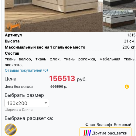
Артикул
1315
Высота
31
см.
Максимальный вес на 1 спальное место
200
кг.
Состав
ткань велюр, ткань флок, ткань рогожка, мебельная ткань,
экокожа,
Отзывы покупателей
(0)
156513
Цена
руб.
Цена без скидки
223590
р.
Выбрать размер
160х200
Ширина х Длина
Выбрана расцветка:
Флок Велсофт Бежевый
|
|
|
|
Другие расцветки