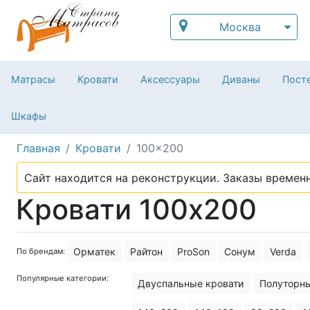
Москва
Матрасы
Кровати
Аксессуары
Диваны
Посте
Шкафы
Главная
Кровати
100x200
Сайт находится на реконструкции. Заказы временн
Кровати 100х200
Орматек
Райтон
ProSon
Сонум
Verda
По брендам:
Популярные категории:
Двуспальные кровати
Полуторны
Красивые кровати
Мягкие крова