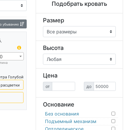
Подобрать кровать
тые кровати
Евро кровати
ти из ДСП
Необычные кровати
Размер
о убыванию
овати
Кровать с подсветкой
Кровать плюс
.
Высота
0
лина
Цена
етра Голубой
 расцветки
от
до
Основание
Без основания
Подъемный механизм
Ортопедическое