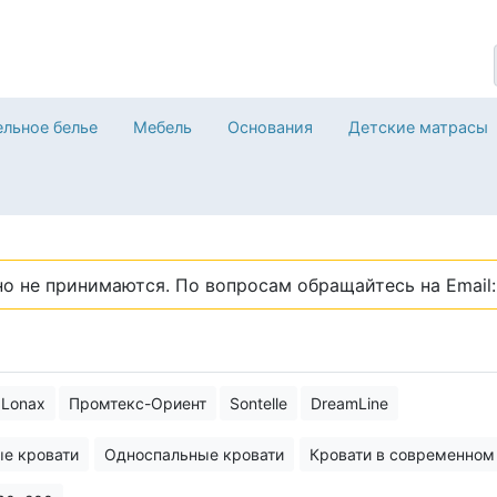
льное белье
Мебель
Основания
Детские матрасы
о не принимаются. По вопросам обращайтесь на Email: 
Lonax
Промтекс-Ориент
Sontelle
DreamLine
е кровати
Односпальные кровати
Кровати в современном
ти
Кровати лофт
Низкие кровати
Кровати трансформеры 