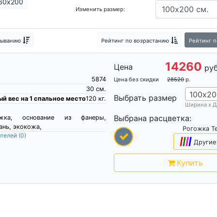
60х200
Изменить размер:
Жесткие кровати
Реечные кровати
Узкие кровати
Прос
ати для дачи
Кровати в гостиную
Дорогие кровати
Крова
быванию
Рейтинг
по возрастанию
Рейтинг
п
овати
Кровати без подъемного механизма
Классические кр
14260
Цена
Кровать и тумба
руб
5874
Цена без скидки
28520
р.
30
см.
100х20
Выбрать размер
й вес на 1 спальное место
120
кг.
Ширина х Д
Выбрана расцветка:
жка, основание из фанеры,
ань, экокожа,
Рогожка Т
ателей
(0)
|
|
|
|
Другие
Купить