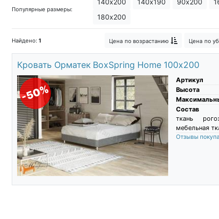
140х200
140х190
90х200
1
Популярные размеры:
Кровати чердак с кроватью внизу
180х200
Кровати с боковой спинкой
Кров
Найдено:
1
Цена
по возрастанию
Цена
по у
Широкие кровати
Модульные кр
Кровать Орматек BoxSpring Home 100х200
Кровать Марта
Парящая кровать
Артикул
-50%
Высота
Максимальны
Состав
ткань рого
мебельная тк
Отзывы покуп