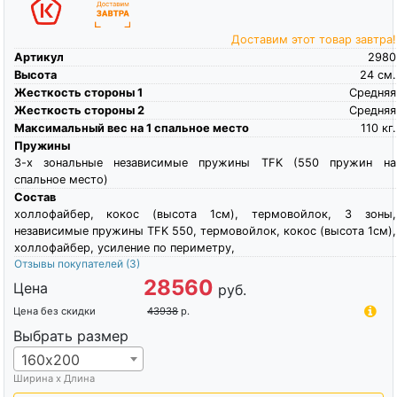
Доставим этот товар завтра!
Артикул
2980
Высота
24
см.
Жесткость стороны 1
Средняя
Жесткость стороны 2
Средняя
Максимальный вес на 1 спальное место
110
кг.
Пружины
3-х зональные независимые пружины TFK (550 пружин на
спальное место)
Состав
холлофайбер, кокос (высота 1см), термовойлок, 3 зоны,
независимые пружины TFK 550, термовойлок, кокос (высота 1см),
холлофайбер, усиление по периметру,
Отзывы покупателей
(3)
28560
Цена
руб.
Цена без скидки
43938
р.
Выбрать размер
160х200
Ширина х Длина