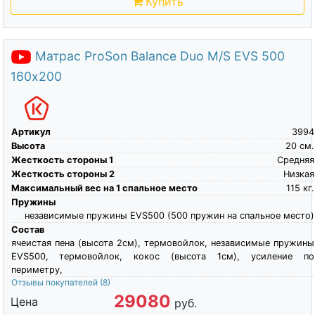
Купить
Матрас ProSon Balance Duo M/S EVS 500
160х200
Артикул
3994
Высота
20
см.
Жесткость стороны 1
Средняя
Жесткость стороны 2
Низкая
Максимальный вес на 1 спальное место
115
кг.
Пружины
независимые пружины EVS500 (500 пружин на спальное место)
Состав
ячеистая пена (высота 2см), термовойлок, независимые пружины
EVS500, термовойлок, кокос (высота 1см), усиление по
периметру,
Отзывы покупателей
(8)
29080
Цена
руб.