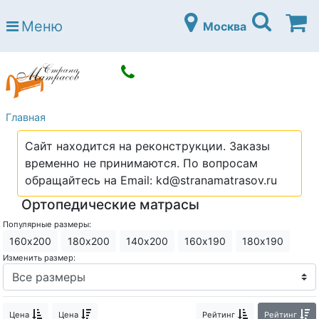
Страна матрасов
Меню
Москва
Open submenu (Матрасы)
Матрасы
Open submenu (Кровати)
Кровати
Open submenu (Аксессуары)
Аксессуары
Главная
Open submenu (Диваны)
Диваны
Сайт находится на реконструкции. Заказы
Open submenu (Постельное белье)
Постельное белье
временно не принимаются. По вопросам
Open submenu (Мебель)
обращайтесь на Email: kd@stranamatrasov.ru
Мебель
Ортопедические матрасы
Open submenu (Основания)
Основания
Популярные размеры:
Open submenu (Детские матрасы)
Детские матрасы
160х200
180х200
140х200
160х190
180х190
Изменить размер:
Open submenu (Детские кровати)
Детские кровати
Open submenu (Шкафы)
Шкафы
Цена
Цена
Рейтинг
Рейтинг