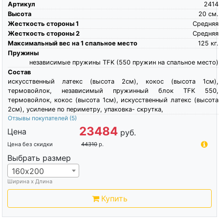
Артикул
2414
Высота
20
см.
Жесткость стороны 1
Средняя
Жесткость стороны 2
Средняя
Максимальный вес на 1 спальное место
125
кг.
Пружины
независимые пружины TFK (550 пружин на спальное место)
Состав
искусственный латекс (высота 2см), кокос (высота 1см),
термовойлок, независимый пружинный блок TFK 550,
термовойлок, кокос (высота 1см), искусственный латекс (высота
2см), усиление по периметру, упаковка- скрутка,
Отзывы покупателей
(5)
23484
Цена
руб.
Цена без скидки
44310
р.
Выбрать размер
160х200
Ширина х Длина
Купить