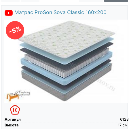
О компании
Матрас ProSon Sova Classic 160х200
Контакты
Доставка по городу
-5%
Артикул
6128
Высота
17
см.