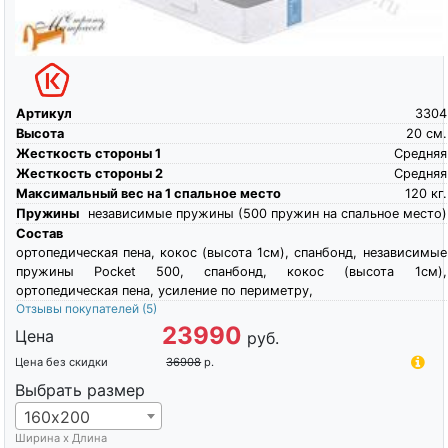
Артикул
3304
Высота
20
см.
Жесткость стороны 1
Средняя
Жесткость стороны 2
Средняя
Максимальный вес на 1 спальное место
120
кг.
Пружины
независимые пружины (500 пружин на спальное место)
Состав
ортопедическая пена, кокос (высота 1см), спанбонд, независимые
пружины Pocket 500, спанбонд, кокос (высота 1см),
ортопедическая пена, усиление по периметру,
Отзывы покупателей
(5)
23990
Цена
руб.
Цена без скидки
36908
р.
Выбрать размер
160х200
Ширина х Длина