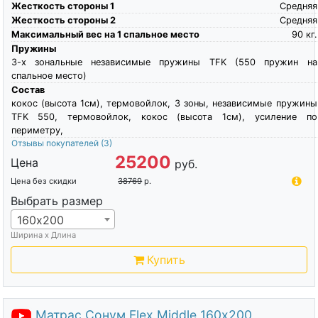
Жесткость стороны 1
Средняя
Жесткость стороны 2
Средняя
Максимальный вес на 1 спальное место
90
кг.
Пружины
3-х зональные независимые пружины TFK (550 пружин на
спальное место)
Состав
кокос (высота 1см), термовойлок, 3 зоны, независимые пружины
TFK 550, термовойлок, кокос (высота 1см), усиление по
периметру,
Отзывы покупателей
(3)
25200
Цена
руб.
Цена без скидки
38769
р.
Выбрать размер
160х200
Ширина х Длина
Купить
Матрас Сонум Flex Middle 160х200