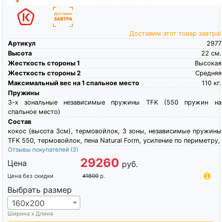
Доставим этот товар завтра!
Артикул
2977
Высота
22
см.
Жесткость стороны 1
Высокая
Жесткость стороны 2
Средняя
Максимальный вес на 1 спальное место
110
кг.
Пружины
3-х зональные независимые пружины TFK (550 пружин на
спальное место)
Состав
кокос (высота 3см), термовойлок, 3 зоны, независимые пружины
TFK 550, термовойлок, пена Natural Form, усиление по периметру,
Отзывы покупателей
(3)
29260
Цена
руб.
Цена без скидки
41800
р.
Выбрать размер
160х200
Ширина х Длина