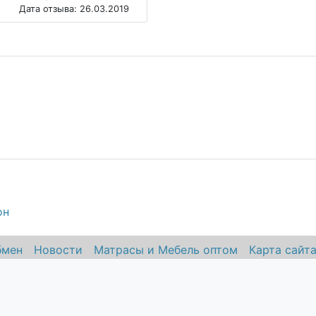
Дата отзыва: 26.03.2019
он
бмен
Новости
Матрасы и Мебель оптом
Карта сайт
трасов"
,
109316
,
Москва
,
Волгоградский проспект, дом 47
. E-mail:
в" - продажа
ортопедических матрасов
, кроватей, ортопедических подушек
 любых компонентов сайта без письменного согласия администрации сайта