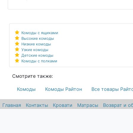
Комоды с ящиками
Высокие комоды
Низкие комоды
Узкие комоды
Детские комоды
Комоды с полками
Смотрите также:
Комоды
Комоды Райтон
Все товары Райт
Главная
Контакты
Кровати
Матрасы
Возврат и о
© 2010-2026.
ООО "Страна ма
kd@stranamatrasov.ru
Интернет-магазин "Страна матрасо
и аксессуаров для сна.
Все права защищены. Использование