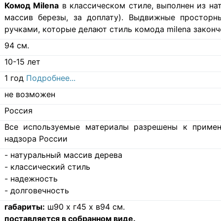
Комод Milena
в классическом стиле, выполнен из на
массив березы, за доплату). Выдвижные простор
ручками, которые делают стиль комода milena закон
94
см.
10-15 лет
1 год
Подробнее...
не возможен
Россия
Все используемые материалы разрешены к примен
надзора России
- натуральный массив дерева
- классический стиль
- надежность
- долговечность
габариты:
ш90 х г45 x в94 см.
поставляется в собранном виде.