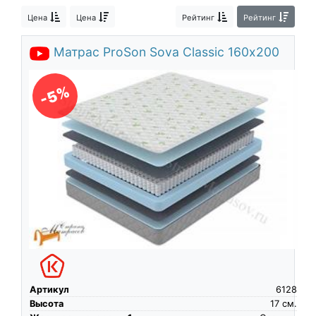
О компании
Цена
Цена
Рейтинг
Рейтинг
Контакты
Матрас ProSon Sova Classic 160х200
Доставка по городу
-5%
Артикул
6128
Высота
17
см.