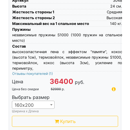
Артикул
3048
Высота
24
см.
Жесткость стороны 1
Средняя
Жесткость стороны 2
Высокая
Максимальный вес на 1 спальное место
140
кг.
Пружины
независимые пружины S1000 (1000 пружин на спальное
место)
Состав
высокоэластичная пена c эффектом "памяти", кокос
(высота 1см), термовойлок, независимые пружины S1000,
термовойлок, кокос (высота 3см), усиление по
периметру,
Отзывы покупателей
(1)
36400
Цена
руб.
Цена без скидки
52000
р.
Выбрать размер
160х200
Ширина х Длина
Купить