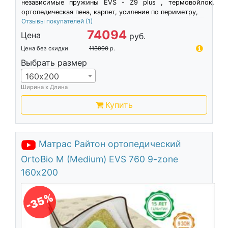
независимые пружины EVS - Z9 plus , термовойлок,
ортопедическая пена, карпет, усиление по периметру,
Отзывы покупателей
(1)
74094
Цена
руб.
Цена без скидки
113990
р.
Выбрать размер
160х200
Ширина х Длина
Купить
Матрас Райтон ортопедический
OrtoBio M (Medium) EVS 760 9-zone
160х200
-35%