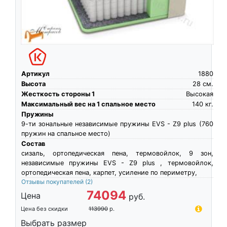
Артикул
1880
Высота
28
см.
Жесткость стороны 1
Высокая
Максимальный вес на 1 спальное место
140
кг.
Пружины
9-ти зональные независимые пружины EVS - Z9 plus (760
пружин на спальное место)
Состав
сизаль, ортопедическая пена, термовойлок, 9 зон,
независимые пружины EVS - Z9 plus , термовойлок,
ортопедическая пена, карпет, усиление по периметру,
Отзывы покупателей
(2)
74094
Цена
руб.
Цена без скидки
113990
р.
Выбрать размер