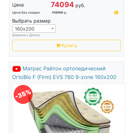
74094
Цена
руб.
Цена без скидки
113990
р.
Выбрать размер
160х200
Ширина х Длина
Купить
Матрас Райтон ортопедический
OrtoBio F (Firm) EVS 760 9-zone 160х200
-35%