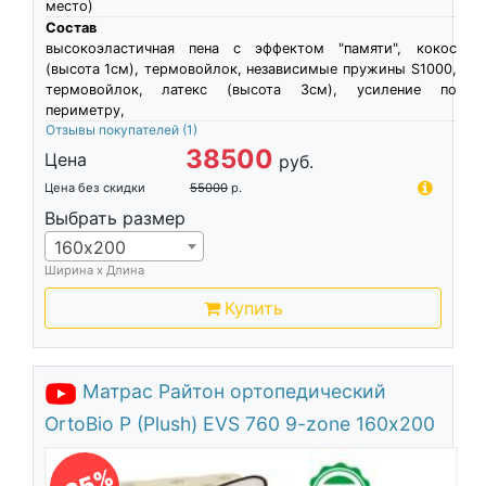
место)
Состав
высокоэластичная пена c эффектом "памяти", кокос
(высота 1см), термовойлок, независимые пружины S1000,
термовойлок, латекс (высота 3см), усиление по
периметру,
Отзывы покупателей
(1)
38500
Цена
руб.
Цена без скидки
55000
р.
Выбрать размер
160х200
Ширина х Длина
Купить
Матрас Райтон ортопедический
OrtoBio P (Plush) EVS 760 9-zone 160х200