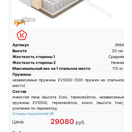
Артикул
3994
Высота
20
см.
Жесткость стороны 1
Средняя
Жесткость стороны 2
Низкая
Максимальный вес на 1 спальное место
115
кг.
Пружины
независимые пружины EVS500 (500 пружин на спальное
место)
Состав
ячеистая пена (высота 2см), термовойлок, независимые
пружины EVS500, термовойлок, кокос (высота 1см),
усиление по периметру,
Отзывы покупателей
(8)
29080
Цена
руб.