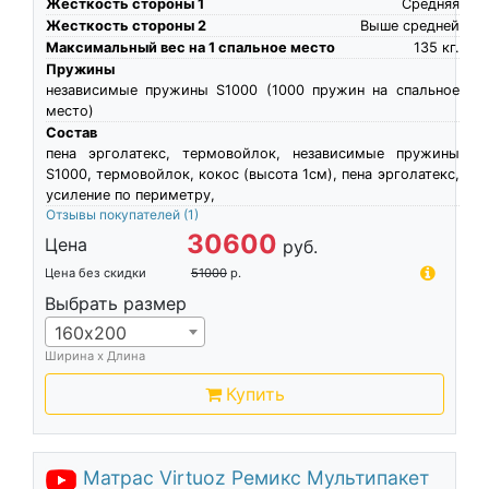
Жесткость стороны 1
Средняя
Жесткость стороны 2
Выше средней
Максимальный вес на 1 спальное место
135
кг.
Пружины
независимые пружины S1000 (1000 пружин на спальное
место)
Состав
пена эрголатекс, термовойлок, независимые пружины
S1000, термовойлок, кокос (высота 1см), пена эрголатекс,
усиление по периметру,
Отзывы покупателей
(1)
30600
Цена
руб.
Цена без скидки
51000
р.
Выбрать размер
160х200
Ширина х Длина
Купить
Матрас Virtuoz Ремикс Мультипакет