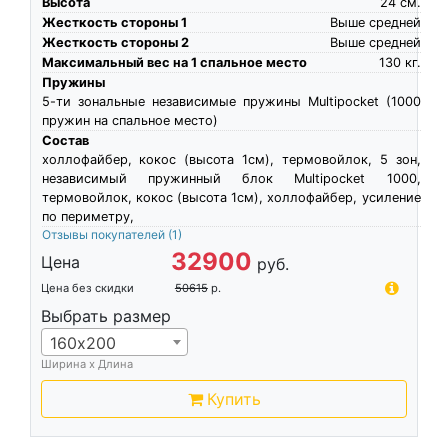
Высота
24
см.
Жесткость стороны 1
Выше средней
Жесткость стороны 2
Выше средней
Максимальный вес на 1 спальное место
130
кг.
Пружины
5-ти зональные независимые пружины Multipocket (1000
пружин на спальное место)
Состав
холлофайбер, кокос (высота 1см), термовойлок, 5 зон,
независимый пружинный блок Multipocket 1000,
термовойлок, кокос (высота 1см), холлофайбер, усиление
по периметру,
Отзывы покупателей
(1)
32900
Цена
руб.
Цена без скидки
50615
р.
Выбрать размер
160х200
Ширина х Длина
Купить