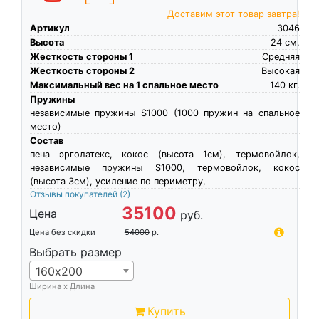
Доставим этот товар завтра!
Артикул
3046
Высота
24
см.
Жесткость стороны 1
Средняя
Жесткость стороны 2
Высокая
Максимальный вес на 1 спальное место
140
кг.
Пружины
независимые пружины S1000 (1000 пружин на спальное
место)
Состав
пена эрголатекс, кокос (высота 1см), термовойлок,
независимые пружины S1000, термовойлок, кокос
(высота 3см), усиление по периметру,
Отзывы покупателей
(2)
35100
Цена
руб.
Цена без скидки
54000
р.
Выбрать размер
160х200
Ширина х Длина
Купить