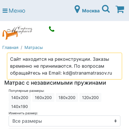
Страна матрасов
Меню
Москва
Open submenu (Матрасы)
Матрасы
Open submenu (Кровати)
Кровати
Open submenu (Аксессуары)
Аксессуары
Главная
Матрасы
Open submenu (Диваны)
Диваны
Сайт находится на реконструкции. Заказы
Open submenu (Постельное белье)
Постельное белье
временно не принимаются. По вопросам
Open submenu (Мебель)
обращайтесь на Email: kd@stranamatrasov.ru
Мебель
Матрас с независимыми пружинами
Open submenu (Основания)
Основания
Популярные размеры:
Open submenu (Детские матрасы)
Детские матрасы
140х200
160х200
180х200
120х200
Open submenu (Детские кровати)
140х190
Детские кровати
Изменить размер:
Open submenu (Шкафы)
Шкафы